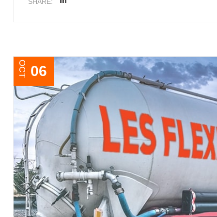
SHARE:
OCT
06