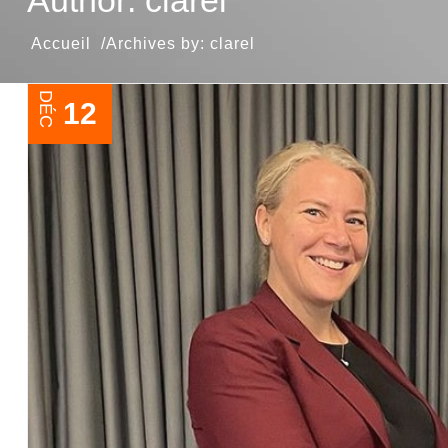
Author: clarel
Archives by: clarel
DÉC
12