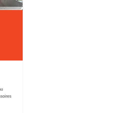
au
ssoires