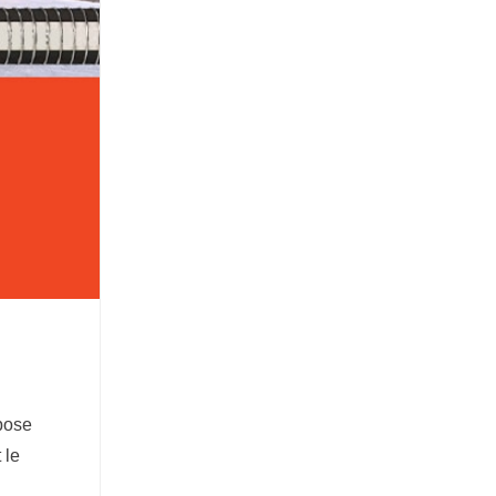
mpose
 le